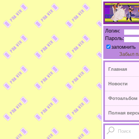
Логин:
Пароль:
запомнить
Забыл п
Главная
Новости
Фотоальбом
Полная верси