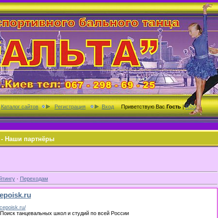
Каталог сайтов
Регистрация
Вход
Приветствую Вас
Гость
|
RSS
 - Наши партнёры
йтингу
·
Переходам
epoisk.ru
cepoisk.ru/
 Поиск танцевальных школ и студий по всей России