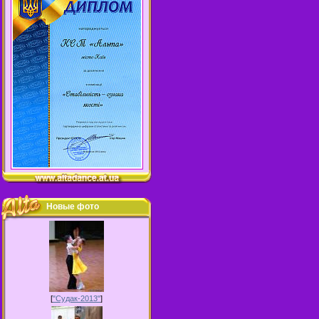
Новые фото
[
"Судак-2013"
]