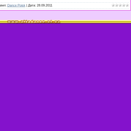
авил:
Dance Poisk
| Дата:
28.09.2011