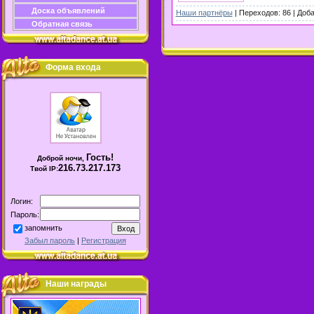
Доска объявлений
Наши партнёры
| Переходов: 86 | Доб
Обратная связь
Форма входа
Гость
!
Доброй ночи,
216.73.217.173
Твой IP:
Логин:
Пароль:
запомнить
Забыл пароль
|
Регистрация
Наши награды