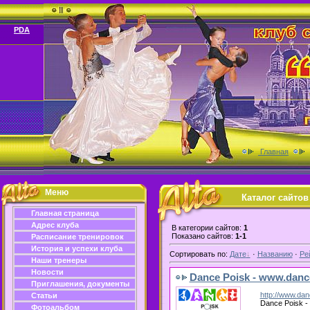
PDA
Главная
Меню
Каталог сайтов
Главная страница
Адрес клуба
В категории сайтов:
1
Показано сайтов:
1-1
Расписание тренировок
История и успехи клуба
Сортировать по:
Дате
·
Названию
·
Ре
Наши тренеры
Новости
Dance Poisk - www.danc
Приглашения, документы
http://www.dan
Статьи
Dance Poisk -
Фотоальбом