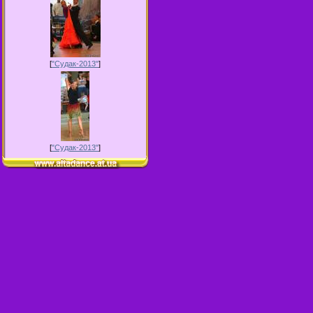
[
"Судак-2013"
]
[
"Судак-2013"
]