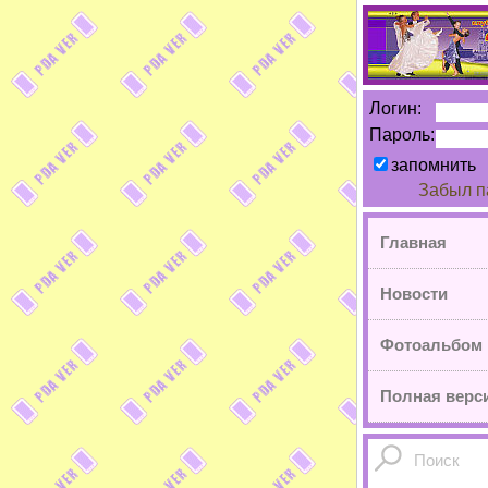
Логин:
Пароль:
запомнить
Забыл п
Главная
Новости
Фотоальбом
Полная верси