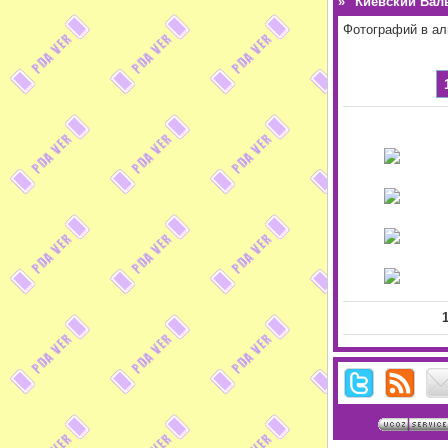
»
"Киевский Валь
Фотографий в а
1